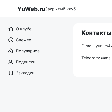
Перейти
YuWeb.ru
к
Закрытый клуб
контенту
О клубе
Контакты
Свежее
E-mail: yuri-m4
Популярное
Telegram: @ma
Подписки
Закладки