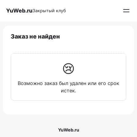
Перейти
YuWeb.ru
к
Закрытый клуб
контенту
Заказ не найден
😢
Возможно заказ был удален или его срок
истек.
YuWeb.ru